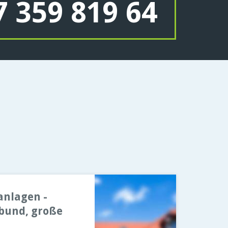
 359 819 64
anlagen -
lbund, große